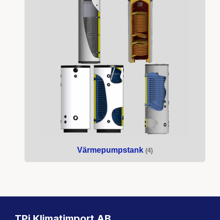
Värmepumpstank
(4)
TPi Klimatimport AB