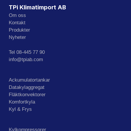
TPi Klimatimport AB
Om oss
Kontakt
Produkter
Nyheter
Tel 08-445 77 90
info@tpiab.com
Ackumulatortankar
Datakylaggregat
Fläktkonvektorer
Komfortkyla
Kyl & Frys
Kylkompressorer