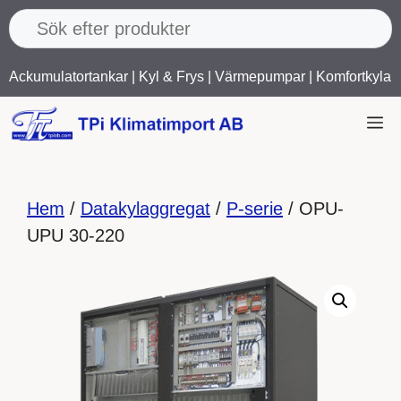
Hoppa
till
innehåll
Ackumulatortankar
|
Kyl & Frys
|
Värmepumpar
|
Komfortkyla
M
Hem
/
Datakylaggregat
/
P-serie
/ OPU-
UPU 30-220