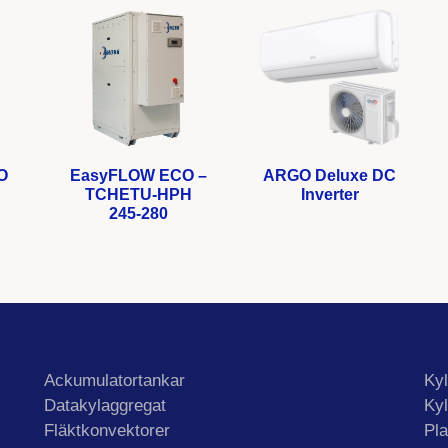
O
EasyFLOW ECO –
ARGO Deluxe DC
TCHETU-HPH
Inverter
245-280
Ackumulatortankar
Ky
Datakylaggregat
Ky
Fläktkonvektorer
Pla