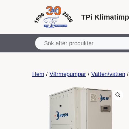
Hoppa
till
TPi Klimatimp
innehåll
Hem
/
Värmepumpar
/
Vatten/vatten
/