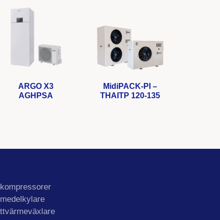
ARGO X3
MidiPACK-PI –
AGHPSA
THAITP 120-135
lkompressorer
lmedelkylare
ttvärmeväxlare