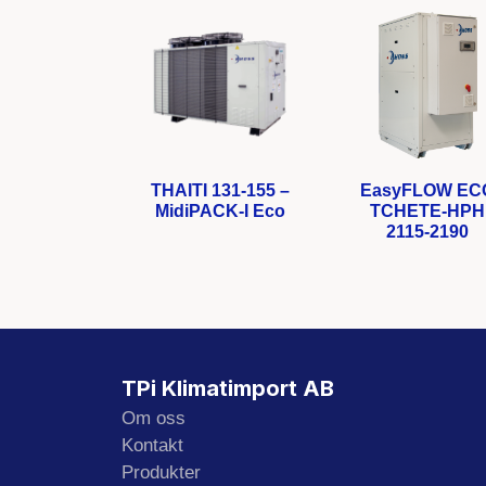
THAITI 131-155 –
EasyFLOW EC
MidiPACK-I Eco
TCHETE-HPH
2115-2190
TPi Klimatimport AB
Om oss
Kontakt
Produkter