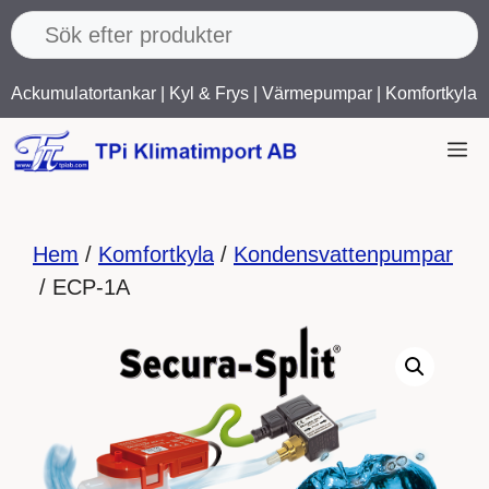
Hoppa
till
innehåll
Ackumulatortankar
|
Kyl & Frys
|
Värmepumpar
|
Komfortkyla
M
Hem
/
Komfortkyla
/
Kondensvattenpumpar
/ ECP-1A