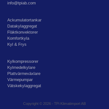
info@tpiab.com
Ackumulatortankar
Datakylaggregat
Fläktkonvektorer
Komfortkyla
Kyl & Frys
Kylkompressorer
Kylmedelkylare
Plattvärmeväxlare
Värmepumpar
Vätskekylaggregat
Copyright © 2026 - TPi Klimatimport AB