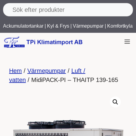
Hoppa
till
innehåll
Ackumulatortankar
|
Kyl & Frys
|
Värmepumpar
|
Komfortkyla
M
Hem
/
Värmepumpar
/
Luft /
vatten
/ MidiPACK-PI – THAITP 139-165