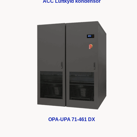
ACC Luftkyld kondensor
OPA-UPA 71-461 DX