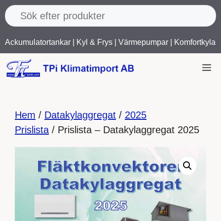
Hoppa
till
innehåll
Ackumulatortankar
|
Kyl & Frys
|
Värmepumpar
|
Komfortkyla
M
Hem
/
Datakylaggregat
/
2025
Prislista
/ Prislista – Datakylaggregat 2025