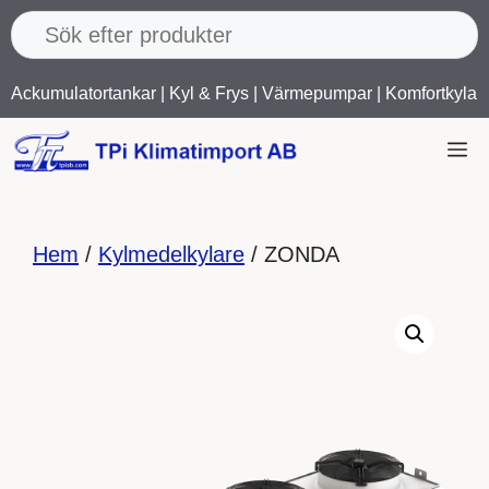
Hoppa
till
innehåll
Ackumulatortankar
|
Kyl & Frys
|
Värmepumpar
|
Komfortkyla
M
Hem
/
Kylmedelkylare
/ ZONDA