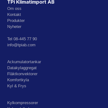
TPi Klimatimport AB
Om oss
Kontakt
Produkter
Nyheter
Tel 08-445 77 90
info@tpiab.com
Ackumulatortankar
Datakylaggregat
Fläktkonvektorer
Komfortkyla
Kyl & Frys
Kylkompressorer