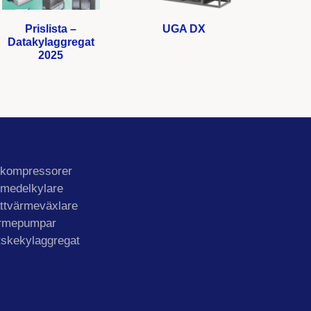
Prislista –
UGA DX
Datakylaggregat
2025
lkompressorer
lmedelkylare
ttvärmeväxlare
rmepumpar
tskekylaggregat