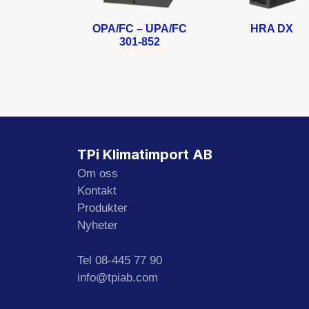
OPA/FC – UPA/FC
HRA DX
301-852
TPi Klimatimport AB
Om oss
Kontakt
Produkter
Nyheter
Tel 08-445 77 90
info@tpiab.com