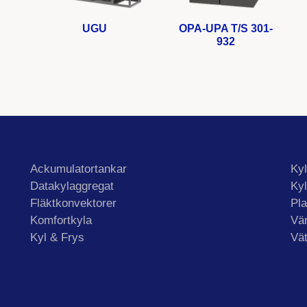
UGU
OPA-UPA T/S 301-
932
Ackumulatortankar
Ky
Datakylaggregat
Ky
Fläktkonvektorer
Pla
Komfortkyla
Vä
Kyl & Frys
Vä